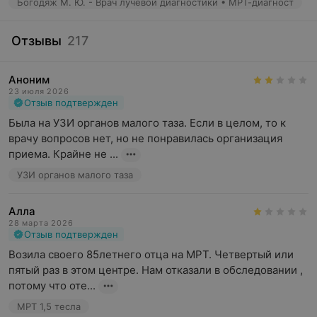
Богодяж М. Ю. - Врач лучевой диагностики • МРТ-диагност
Наличие имплантированного водителя ритма
(кардиостимулятора, дефибриллятора)
Отзывы
217
Металлические включения в глазное яблоко,
полученные в результате травмы. В том случае, если
проводилось хирургическое удаление
Аноним
металлических частиц из глаза, перед МРТ делается
23 июля 2026
Отзыв подтвержден
рентген, чтобы убедиться, что остаточных частиц
нет
Была на УЗИ органов малого таза. Если в целом, то к 
врачу вопросов нет, но не понравилась организация 
Наличие смещающихся металлических предметов в
приема. Крайне не ...
теле, например, осколки после ранения и т.п.
УЗИ органов малого таза
Наличие ферромагнитных (железосодержащих и
обладающих магнитными свойствами) предметов в
Алла
теле: некоторые виды эндопротезов и т.п.
28 марта 2026
Отзыв подтвержден
Относительные противопоказания к МРТ:
Возила своего 85летнего отца на МРТ. Четвертый или 
Беременность в течение первого триместра
пятый раз в этом центре. Нам отказали в обследовании , 
потому что оте...
Клаустрофобия. В этом случае делается МРТ на
МРТ 1,5 тесла
открытом томографе