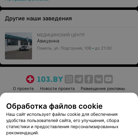
Другие наши заведения
МЕДИЦИНСКИЙ ЦЕНТР
Авиценна
Гомель, ул. Подгорная, 10В
до 21:00
О проекте
Новости проекта
Размещение рекламы
Медицинский маркетинг
Публичный договор
Обработка файлов cookie
Пользовательское соглашение
Способы оплаты
Наш сайт использует файлы cookie для обеспечения
Вакансии
Партнеры
удобства пользователей сайта, его улучшения, сбора
Написать руководителю 103.by
статистики и предоставления персонализированных
Написать в поддержку
рекомендаций.